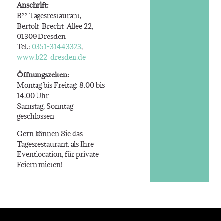
Anschrift:
B²² Tagesrestaurant,
Bertolt-Brecht-Allee 22,
01309 Dresden
Tel.:
0351-31443323
,
www.b22-dresden.de
Öffnungszeiten:
Montag bis Freitag: 8.00 bis
14.00 Uhr
Samstag, Sonntag:
geschlossen
Gern können Sie das
Tagesrestaurant, als Ihre
Eventlocation, für private
Feiern mieten!