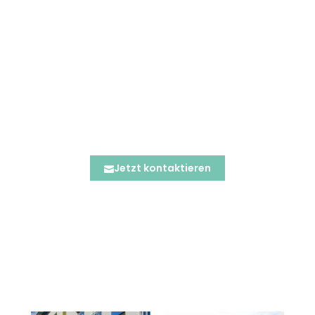
der Businesspark Dresden
Künstlern, wie Malern und
Fotografen, die
Möglichkeit, ihre Werke für
einen bestimmten
Zeitraum auszustellen.
Jetzt kontaktieren