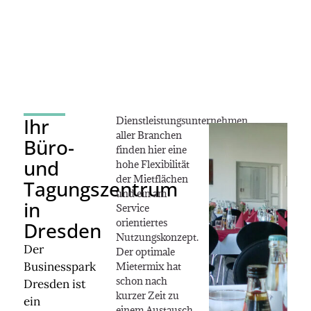
Ihr
Dienstleistungsunternehmen
aller Branchen
Büro-
finden hier eine
und
hohe Flexibilität
der Mietflächen
Tagungszentrum
und ein am
in
Service
orientiertes
Dresden
Nutzungskonzept.
Der
Der optimale
Businesspark
Mietermix hat
schon nach
Dresden ist
kurzer Zeit zu
ein
einem Austausch