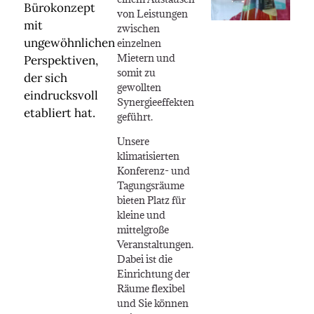
Bürokonzept
von Leistungen
mit
zwischen
ungewöhnlichen
einzelnen
Mietern und
Perspektiven,
somit zu
der sich
gewollten
eindrucksvoll
Synergieeffekten
etabliert hat.
geführt.
Unsere
klimatisierten
Konferenz- und
Tagungsräume
bieten Platz für
kleine und
mittelgroße
Veranstaltungen.
Dabei ist die
Einrichtung der
Räume flexibel
und Sie können