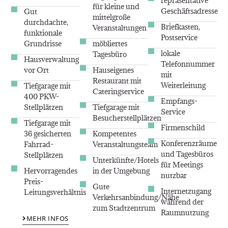
repräsentative
für kleine und
Geschäftsadresse
Gut
mittelgroße
durchdachte,
Briefkasten,
Veranstaltungen
funktionale
Postservice
Grundrisse
möbliertes
lokale
Tagesbüro
Hausverwaltung
Telefonnummer
vor Ort
Hauseigenes
mit
Restaurant mit
Weiterleitung
Tiefgarage mit
Cateringservice
400 PKW-
Empfangs-
Stellplätzen
Tiefgarage mit
Service
Besucherstellplätzen
Tiefgarage mit
Firmenschild
36 gesicherten
Kompetentes
Konferenzräume
Fahrrad-
Veranstaltungsteam
und Tagesbüros
Stellplätzen
Unterkünfte/Hotels
für Meetings
Hervorragendes
in der Umgebung
nutzbar
Preis-
Gute
Internetzugang
Leitungsverhältnis
Verkehrsanbindung/Nähe
während der
zum Stadtzentrum
Raumnutzung
MEHR INFOS