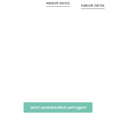
MEHR INFOS
MEHR INFOS
Seit 1996 haben wir
Erfahrungen aus mehr als
10.000 Veranstaltungen –
profitieren auch Sie von
unserem Veranstaltung-
Know-how.
Jetzt unverbindlich anfragen!