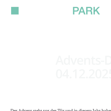
Advents-D
04.12.202
Der Advent steht vor der Tür und in diesem Jahr habe