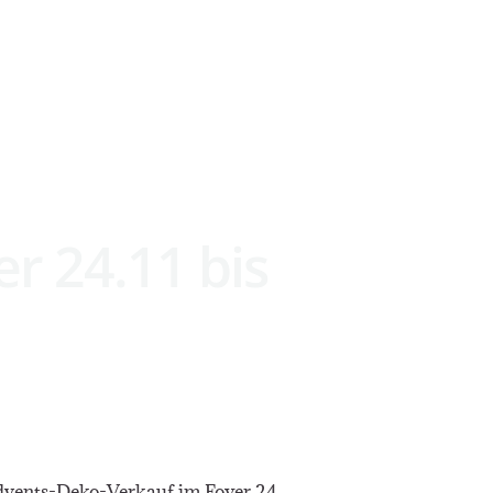
TUNGEN
AKTUELLES
KUNST
KONTAKT
r 24.11 bis
Advents-Deko-Verkauf im Foyer 24.