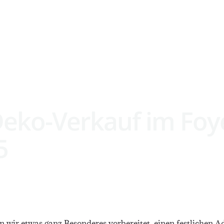
STARTSEITE
LEIS
eko-Verkauf im Foye
5
n wir etwas ganz Besonderes vorbereitet, einen festlichen 